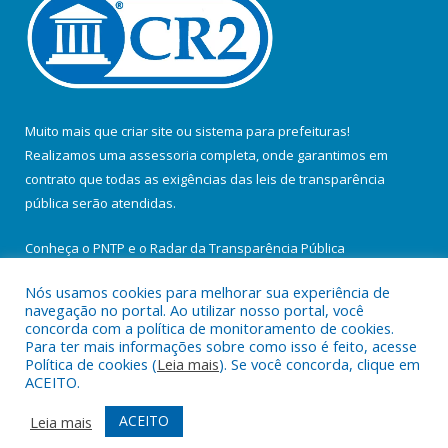
Muito mais que
criar site
ou
sistema para prefeituras
!
Realizamos uma
assessoria
completa, onde garantimos em
contrato que todas as exigências das
leis de transparência
pública
serão atendidas.
Conheça o
PNTP
e o
Radar da Transparência Pública
Nós usamos cookies para melhorar sua experiência de
navegação no portal. Ao utilizar nosso portal, você
concorda com a política de monitoramento de cookies.
Para ter mais informações sobre como isso é feito, acesse
Todos os direitos reservados a Prefeitura Municipal de Santa
Política de cookies (
Leia mais
). Se você concorda, clique em
Maria do Pará.
ACEITO.
Mapa do Site
Acessar Área Administrativa
ACEITO
Leia mais
Acessar Webmail