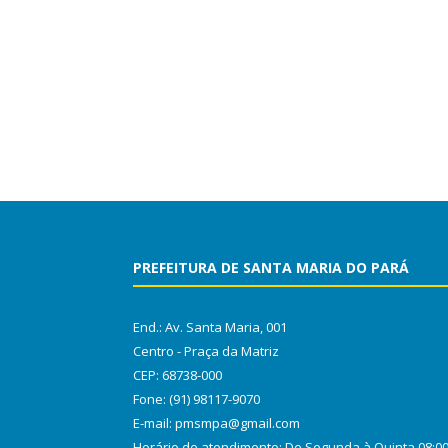
PREFEITURA DE SANTA MARIA DO PARÁ
End.: Av. Santa Maria, 001
Centro - Praça da Matriz
CEP: 68738-000
Fone: (91) 98117-9070
E-mail: pmsmpa@gmail.com
Horário de atendimento: De Segunda à Quinta 08:0