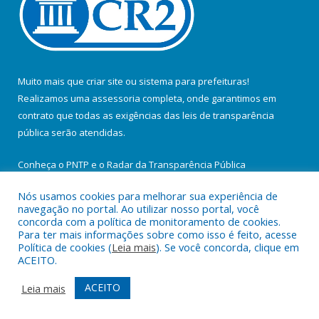
Muito mais que
criar site
ou
sistema para prefeituras
!
Realizamos uma
assessoria
completa, onde garantimos em
contrato que todas as exigências das
leis de transparência
pública
serão atendidas.
Conheça o
PNTP
e o
Radar da Transparência Pública
Nós usamos cookies para melhorar sua experiência de
navegação no portal. Ao utilizar nosso portal, você
concorda com a política de monitoramento de cookies.
Para ter mais informações sobre como isso é feito, acesse
Todos os direitos reservados a Prefeitura Municipal de Santa
Política de cookies (
Leia mais
). Se você concorda, clique em
Maria do Pará.
ACEITO.
Mapa do Site
Acessar Área Administrativa
ACEITO
Leia mais
Acessar Webmail