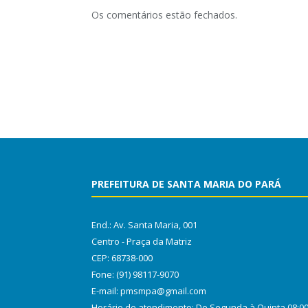
Os comentários estão fechados.
PREFEITURA DE SANTA MARIA DO PARÁ
End.: Av. Santa Maria, 001
Centro - Praça da Matriz
CEP: 68738-000
Fone: (91) 98117-9070
E-mail: pmsmpa@gmail.com
Horário de atendimento: De Segunda à Quinta 08:0