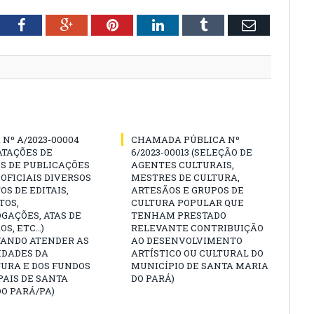
tter
Facebook
Google+
Pinterest
LinkedIn
Tumblr
Email
Nº A/2023-00004
CHAMADA PÚBLICA Nº
ATAÇÕES DE
6/2023-00013 (SELEÇÃO DE
S DE PUBLICAÇÕES
AGENTES CULTURAIS,
 OFICIAIS DIVERSOS
MESTRES DE CULTURA,
OS DE EDITAIS,
ARTESÃOS E GRUPOS DE
TOS,
CULTURA POPULAR QUE
GAÇÕES, ATAS DE
TENHAM PRESTADO
OS, ETC…)
RELEVANTE CONTRIBUIÇÃO
VANDO ATENDER AS
AO DESENVOLVIMENTO
IDADES DA
ARTÍSTICO OU CULTURAL DO
URA E DOS FUNDOS
MUNICÍPIO DE SANTA MARIA
AIS DE SANTA
DO PARÁ)
O PARÁ/PA)