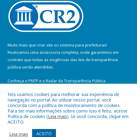
Muito mais que
criar site
ou
sistema para prefeituras
!
Realizamos uma
assessoria
completa, onde garantimos em
contrato que todas as exigências das
leis de transparência
pública
serão atendidas.
Conheça o
PNTP
e o
Radar da Transparência Pública
Nós usamos cookies para melhorar sua experiência de
navegação no portal. Ao utilizar nosso portal, você
concorda com a política de monitoramento de cookies.
Para ter mais informações sobre como isso é feito, acesse
Todos os direitos reservados a Prefeitura Municipal de Santa
Política de cookies (
Leia mais
). Se você concorda, clique em
Maria do Pará.
ACEITO.
Mapa do Site
Acessar Área Administrativa
ACEITO
Leia mais