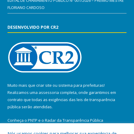
EDITAL DE CHAMAMENTO PÚBLICO Nº 001/2026 – PRÊMIO MESTRE
FLORIANO CARDOSO
DESENVOLVIDO POR CR2
Muito mais que
criar site
ou
sistema para prefeituras
!
Realizamos uma
assessoria
completa, onde garantimos em
contrato que todas as exigências das
leis de transparência
pública
serão atendidas.
Conheça o
PNTP
e o
Radar da Transparência Pública
Nós usamos cookies para melhorar sua experiência de