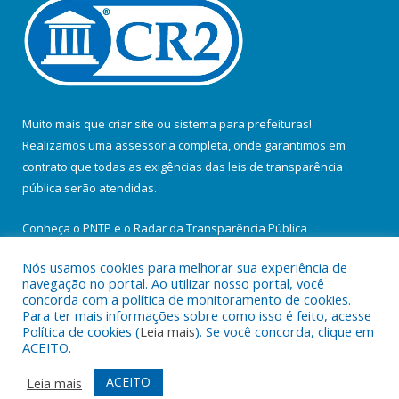
Muito mais que
criar site
ou
sistema para prefeituras
!
Realizamos uma
assessoria
completa, onde garantimos em
contrato que todas as exigências das
leis de transparência
pública
serão atendidas.
Conheça o
PNTP
e o
Radar da Transparência Pública
Nós usamos cookies para melhorar sua experiência de
navegação no portal. Ao utilizar nosso portal, você
concorda com a política de monitoramento de cookies.
Para ter mais informações sobre como isso é feito, acesse
Todos os direitos reservados a Prefeitura Municipal de Santa
Política de cookies (
Leia mais
). Se você concorda, clique em
Maria do Pará.
ACEITO.
Mapa do Site
Acessar Área Administrativa
ACEITO
Leia mais
Acessar Webmail