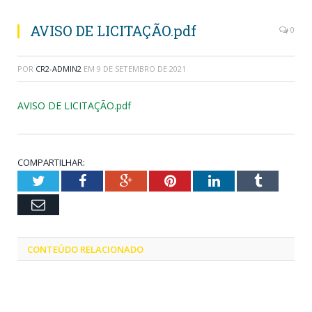
AVISO DE LICITAÇÃO.pdf
0
POR
CR2-ADMIN2
EM
9 DE SETEMBRO DE 2021
AVISO DE LICITAÇÃO.pdf
COMPARTILHAR:
Twitter
Facebook
Google+
Pinterest
LinkedIn
Tumblr
Email
CONTEÚDO RELACIONADO