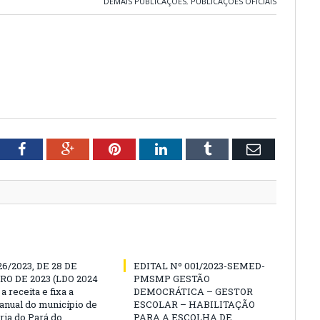
DEMAIS PUBLICAÇÕES
,
PUBLICAÇÕES OFICIAIS
tter
Facebook
Google+
Pinterest
LinkedIn
Tumblr
Email
26/2023, DE 28 DE
EDITAL Nº 001/2023-SEMED-
O DE 2023 (LDO 2024
PMSMP GESTÃO
a receita e fixa a
DEMOCRÁTICA – GESTOR
anual do município de
ESCOLAR – HABILITAÇÃO
ria do Pará do
PARA A ESCOLHA DE