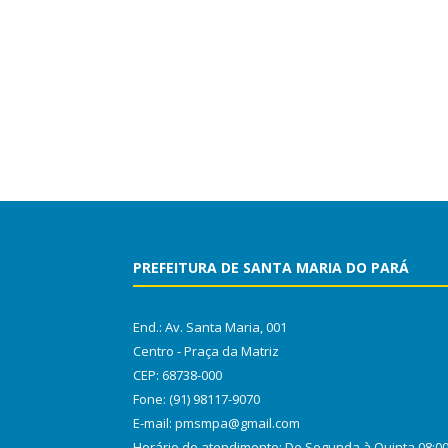
PREFEITURA DE SANTA MARIA DO PARÁ
End.: Av. Santa Maria, 001
Centro - Praça da Matriz
CEP: 68738-000
Fone: (91) 98117-9070
E-mail: pmsmpa@gmail.com
Horário de atendimento: De Segunda à Quinta 08:0