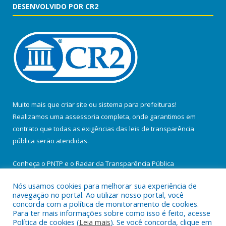
DESENVOLVIDO POR CR2
Muito mais que
criar site
ou
sistema para prefeituras
!
Realizamos uma
assessoria
completa, onde garantimos em
contrato que todas as exigências das
leis de transparência
pública
serão atendidas.
Conheça o
PNTP
e o
Radar da Transparência Pública
Nós usamos cookies para melhorar sua experiência de
navegação no portal. Ao utilizar nosso portal, você
concorda com a política de monitoramento de cookies.
Para ter mais informações sobre como isso é feito, acesse
Todos os direitos reservados a Prefeitura Municipal de Santa
Política de cookies (
Leia mais
). Se você concorda, clique em
Maria do Pará.