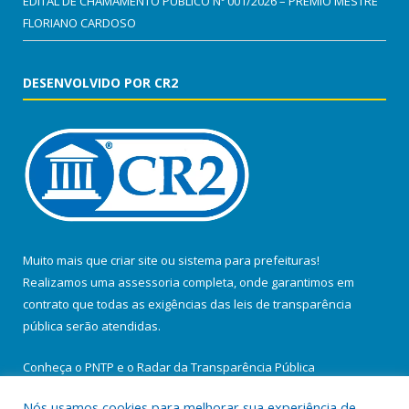
EDITAL DE CHAMAMENTO PÚBLICO Nº 001/2026 – PRÊMIO MESTRE
FLORIANO CARDOSO
DESENVOLVIDO POR CR2
Muito mais que
criar site
ou
sistema para prefeituras
!
Realizamos uma
assessoria
completa, onde garantimos em
contrato que todas as exigências das
leis de transparência
pública
serão atendidas.
Conheça o
PNTP
e o
Radar da Transparência Pública
Nós usamos cookies para melhorar sua experiência de