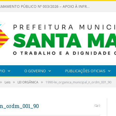
EDITAL DE CHAMAMENTO PÚBLICO Nº 003/2026 – APOIO À INFRAESTRUTURA CULTURAL
PIO
O GOVERNO
PUBLICAÇÕES OFICIAIS
»
»
»
Leis
LEI ORGÂNICA
1990-lei_organica_municipal_n_ordm_001_90
_n_ordm_001_90
0