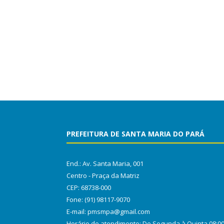
PREFEITURA DE SANTA MARIA DO PARÁ
End.: Av. Santa Maria, 001
Centro - Praça da Matriz
CEP: 68738-000
Fone: (91) 98117-9070
E-mail: pmsmpa@gmail.com
Horário de atendimento: De Segunda à Quinta 08:0