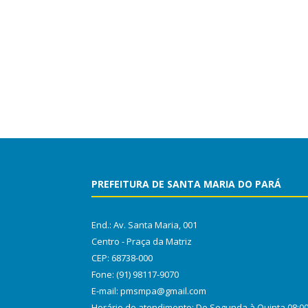
PREFEITURA DE SANTA MARIA DO PARÁ
End.: Av. Santa Maria, 001
Centro - Praça da Matriz
CEP: 68738-000
Fone: (91) 98117-9070
E-mail: pmsmpa@gmail.com
Horário de atendimento: De Segunda à Quinta 08:0