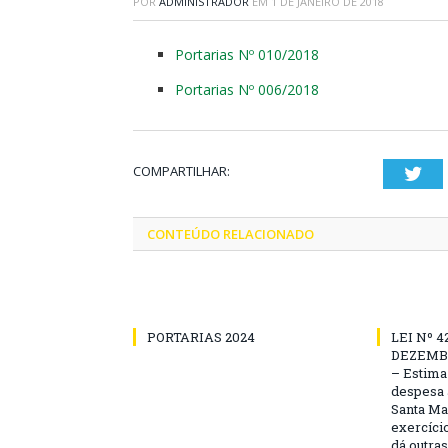
POR
ADMINISTRADOR
EM
1 DE JANEIRO DE 2018
Portarias Nº 010/2018
Portarias Nº 006/2018
COMPARTILHAR:
Twi
CONTEÚDO RELACIONADO
PORTARIAS 2024
LEI Nº 4
DEZEMBR
– Estima 
despesa 
Santa Ma
exercício
dá outra