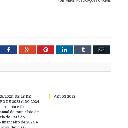
PORTARIAS
,
PUBLICAÇÕES OFICIAIS
tter
Facebook
Google+
Pinterest
LinkedIn
Tumblr
Email
26/2023, DE 28 DE
VETOS 2023
O DE 2023 (LDO 2024
a receita e fixa a
anual do município de
ria do Pará do
 financeiro de 2024 e
s providências)