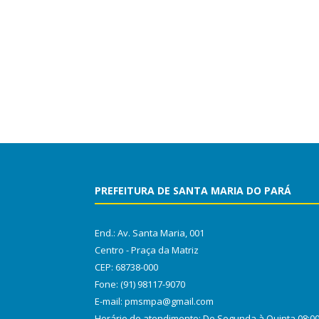
PREFEITURA DE SANTA MARIA DO PARÁ
End.: Av. Santa Maria, 001
Centro - Praça da Matriz
CEP: 68738-000
Fone: (91) 98117-9070
E-mail: pmsmpa@gmail.com
Horário de atendimento: De Segunda à Quinta 08:0