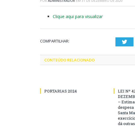
POR
ADMINISTRADOR
EM
31 DE DEZEMBRO DE 2020
Clique aqui para visualizar
COMPARTILHAR:
Twi
CONTEÚDO RELACIONADO
PORTARIAS 2024
LEI Nº 4
DEZEMBR
– Estima 
despesa 
Santa Ma
exercício
dá outra