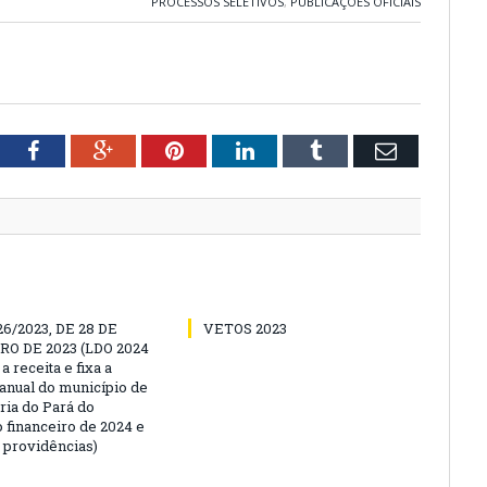
PROCESSOS SELETIVOS
,
PUBLICAÇÕES OFICIAIS
tter
Facebook
Google+
Pinterest
LinkedIn
Tumblr
Email
26/2023, DE 28 DE
VETOS 2023
O DE 2023 (LDO 2024
a receita e fixa a
anual do município de
ria do Pará do
 financeiro de 2024 e
s providências)