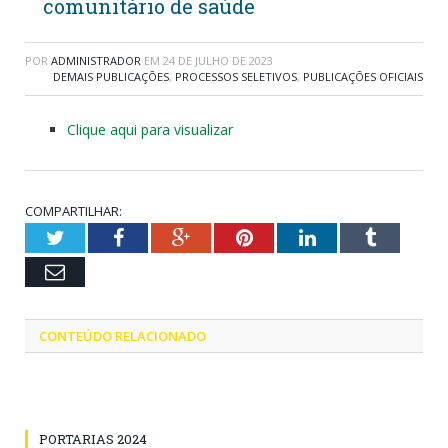
comunitário de saúde
POR
ADMINISTRADOR
EM
24 DE JULHO DE 2023
DEMAIS PUBLICAÇÕES
,
PROCESSOS SELETIVOS
,
PUBLICAÇÕES OFICIAIS
Clique aqui para visualizar
COMPARTILHAR:
Twitter
Facebook
Google+
Pinterest
LinkedIn
Tumblr
Email
CONTEÚDO RELACIONADO
PORTARIAS 2024