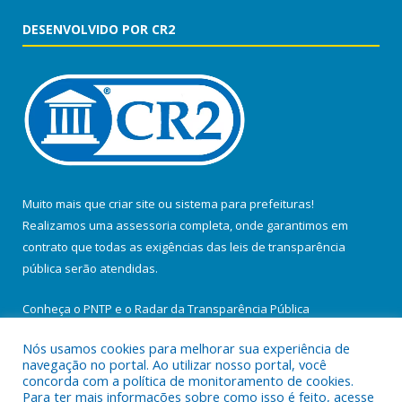
DESENVOLVIDO POR CR2
Muito mais que
criar site
ou
sistema para prefeituras
!
Realizamos uma
assessoria
completa, onde garantimos em
contrato que todas as exigências das
leis de transparência
pública
serão atendidas.
Conheça o
PNTP
e o
Radar da Transparência Pública
Nós usamos cookies para melhorar sua experiência de
navegação no portal. Ao utilizar nosso portal, você
concorda com a política de monitoramento de cookies.
Para ter mais informações sobre como isso é feito, acesse