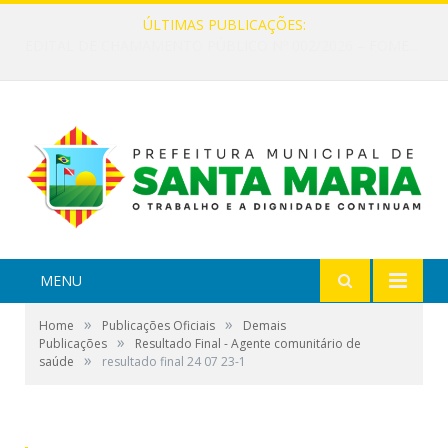
ÚLTIMAS PUBLICAÇÕES:
EDITAL DE CHAMAMENTO PÚBLICO Nº 002/2026 – FOMENTO À EXECUÇÃO DE AÇÕES CULTURAIS
MENU
»
»
Home
Publicações Oficiais
Demais
»
Publicações
Resultado Final - Agente comunitário de
»
saúde
resultado final 24 07 23-1