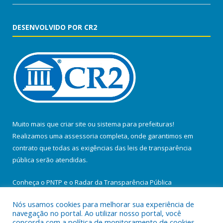
DESENVOLVIDO POR CR2
Muito mais que
criar site
ou
sistema para prefeituras
!
Realizamos uma
assessoria
completa, onde garantimos em
contrato que todas as exigências das
leis de transparência
pública
serão atendidas.
Conheça o
PNTP
e o
Radar da Transparência Pública
Nós usamos cookies para melhorar sua experiência de
navegação no portal. Ao utilizar nosso portal, você
concorda com a política de monitoramento de cookies.