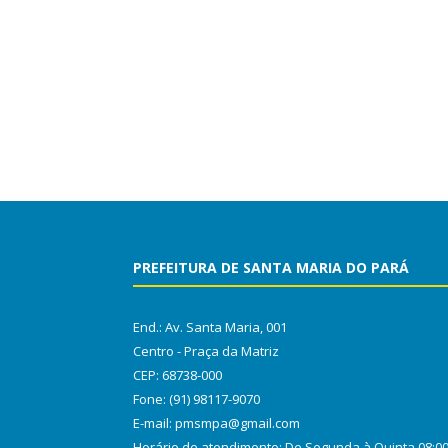
PREFEITURA DE SANTA MARIA DO PARÁ
End.: Av. Santa Maria, 001
Centro - Praça da Matriz
CEP: 68738-000
Fone: (91) 98117-9070
E-mail: pmsmpa@gmail.com
Horário de atendimento: De Segunda à Quinta 08:0