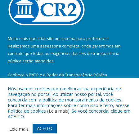
Muito mais que
criar site
ou
sistema para prefeituras
!
Realizamos uma
assessoria
completa, onde garantimos em
contrato que todas as exigências das
leis de transparência
pública
serão atendidas.
Conheça o
PNTP
e o
Radar da Transparência Pública
Nós usamos cookies para melhorar sua experiência de
navegação no portal. Ao utilizar nosso portal, você
concorda com a política de monitoramento de cookies.
Para ter mais informações sobre como isso é feito, acesse
Todos os direitos reservados a Prefeitura Municipal de Santa
Política de cookies (
Leia mais
). Se você concorda, clique em
Maria do Pará.
ACEITO.
Mapa do Site
Acessar Área Administrativa
ACEITO
Leia mais
Acessar Webmail