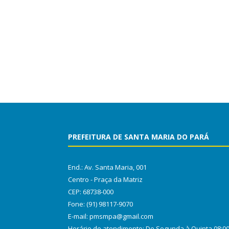
PREFEITURA DE SANTA MARIA DO PARÁ
End.: Av. Santa Maria, 001
Centro - Praça da Matriz
CEP: 68738-000
Fone: (91) 98117-9070
E-mail: pmsmpa@gmail.com
Horário de atendimento: De Segunda à Quinta 08:0