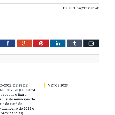
LEIS
,
PUBLICAÇÕES OFICIAIS
tter
Facebook
Google+
Pinterest
LinkedIn
Tumblr
Email
26/2023, DE 28 DE
VETOS 2023
O DE 2023 (LDO 2024
a receita e fixa a
anual do município de
ria do Pará do
 financeiro de 2024 e
s providências)