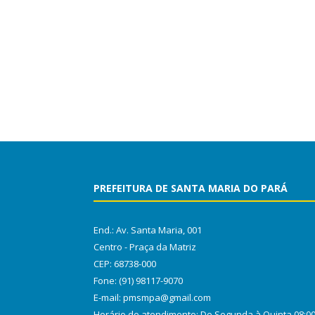
PREFEITURA DE SANTA MARIA DO PARÁ
End.: Av. Santa Maria, 001
Centro - Praça da Matriz
CEP: 68738-000
Fone: (91) 98117-9070
E-mail: pmsmpa@gmail.com
Horário de atendimento: De Segunda à Quinta 08:0