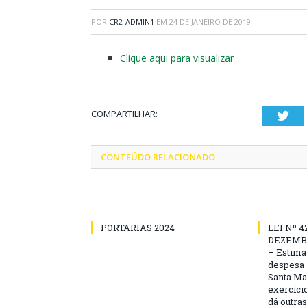
POR
CR2-ADMIN1
EM
24 DE JANEIRO DE 2019
Clique aqui para visualizar
COMPARTILHAR:
Twi
CONTEÚDO RELACIONADO
PORTARIAS 2024
LEI Nº 4
DEZEMBR
– Estima 
despesa 
Santa Ma
exercício
dá outra