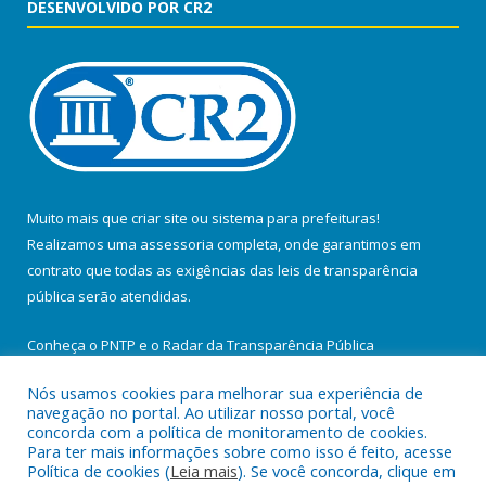
DESENVOLVIDO POR CR2
Muito mais que
criar site
ou
sistema para prefeituras
!
Realizamos uma
assessoria
completa, onde garantimos em
contrato que todas as exigências das
leis de transparência
pública
serão atendidas.
Conheça o
PNTP
e o
Radar da Transparência Pública
Nós usamos cookies para melhorar sua experiência de
navegação no portal. Ao utilizar nosso portal, você
concorda com a política de monitoramento de cookies.
Para ter mais informações sobre como isso é feito, acesse
Todos os direitos reservados a Prefeitura Municipal de Santa
Política de cookies (
Leia mais
). Se você concorda, clique em
Maria do Pará.