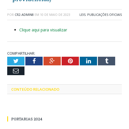
POR
CR2-ADMIN8
EM
10 DE MAIO DE 2023
LEIS
,
PUBLICAÇÕES OFICIAIS
Clique aqui para visualizar
COMPARTILHAR:
Twitter
Facebook
Google+
Pinterest
LinkedIn
Tumblr
Email
CONTEÚDO RELACIONADO
PORTARIAS 2024